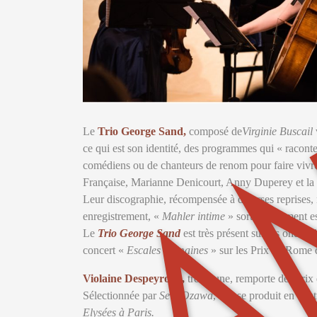
A
Le
Trio George Sand,
composé de
Virginie Buscail
ce qui est son identité, des programmes qui « racont
comédiens ou de chanteurs de renom pour faire vivre d
Française, Marianne Denicourt, Anny Duperey et la ch
Leur discographie, récompensée à diverses reprise
enregistrement, «
Mahler intime
» sorti récemment es
Le
Trio George Sand
est très présent sur les ondes 
concert «
Escales Romaines
» sur les Prix de Rome 
Violaine Despeyroux,
très jeune, remporte des prix
Sélectionnée par
Seiji Ozawa
, elle se produit en qu
Elysées à Paris.