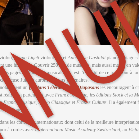
NNU
violon,
Diana Ligeti
violoncelle et
Anne-Lise Gastaldi
piano, partage s
ent une histoire ». Couvrir 250 ans de musique, mais aussi mettre en va
es pages théâtrales et musicales, tel est l’objectif de ce trio. Tour à 
anteuse Juliette auront été leurs partenaires.
s, notamment un
ffff dans Télérama
ou
5 Diapasons
les encouragent à cr
t réalisé en partenariat avec
France Musique, les éditions Stock et la 
de
France Musique, Radio Classique
et
France Culture
. Il a également 
de musique.
 dans les concours internationaux dont celui de la meilleure interprétat
atuor à cordes avec
l’International Music Academy Switzerland
, au
Victo