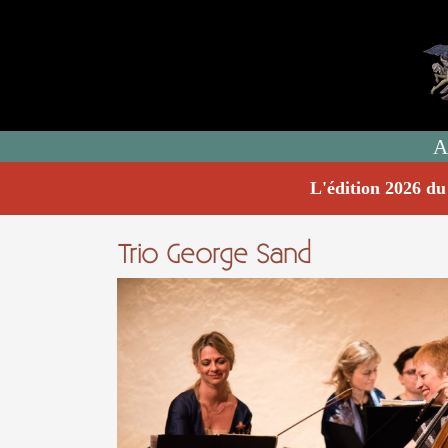
A
L'édition 2026 du
Trio George Sand