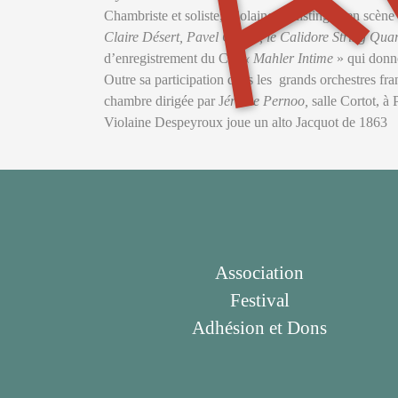
Chambriste et soliste, Violaine se distingue en scène 
Claire Désert, Pavel Gililov, le Calidore String
Quar
d’enregistrement du CD
« Mahler Intime
» qui donne
Outre sa participation dans les grands orchestres fran
chambre dirigée par J
érôme Pernoo,
salle Cortot, à P
Violaine Despeyroux joue un alto Jacquot de 1863
Association
Festival
Adhésion et Dons